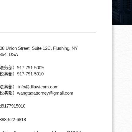
08 Union Street, Suite 12C, Flushing, NY
354, USA
法务部）917-791-5009
税务部）917-791-5010
法务部） info@dllawteam.com
税务部）wangtaxattorney@gmail.com
d9177915010
888-522-6818