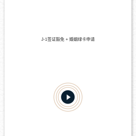
J-1签证豁免 + 婚姻绿卡申请